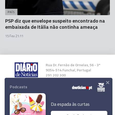
PAÍS
PSP diz que envelope suspeito encontrado na
embaixada de Itália não continha ameaça
15 Fev 21:11
Rua Dr. Fernão de Ornelas, 56 - 3º
9054-514 Funchal, Portugal
291 202 300
×
Podcasts
Instale a nossa App
Da espada às curtas