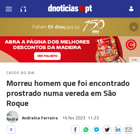
×
Faltam
65 dias
para os
PUB
CASOS DO DIA
Morreu homem que foi encontrado
prostrado numa vereda em São
Roque
Andreína Ferreira
16 fev 2023
11:23
0