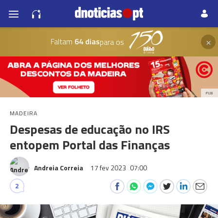
×
Faltam
64 dias
para os
PUB
MADEIRA
Despesas de educação no IRS
entopem Portal das Finanças
Andreia Correia
17 fev 2023
07:00
2