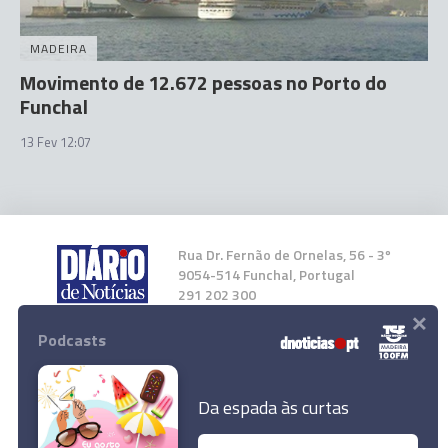
MADEIRA
Movimento de 12.672 pessoas no Porto do
Funchal
13 Fev 12:07
Rua Dr. Fernão de Ornelas, 56 - 3º
9054-514 Funchal, Portugal
291 202 300
×
Podcasts
Instale a nossa App
Da espada às curtas