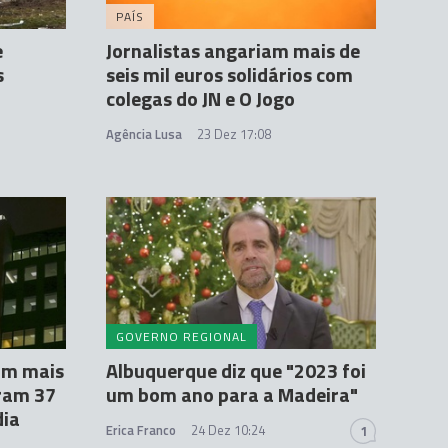
PAÍS
e
Jornalistas angariam mais de
s
seis mil euros solidários com
colegas do JN e O Jogo
Agência Lusa
23 Dez 17:08
GOVERNO REGIONAL
ram mais
Albuquerque diz que "2023 foi
aram 37
um bom ano para a Madeira"
dia
Erica Franco
24 Dez 10:24
1