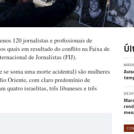
nos 120 jornalistas e profissionais de
Úl
os quais em resultado do conflito na Faixa de
ernacional de Jornalistas (FIJ).
MADE
e se soma uma morte acidental) são mulheres
Avis
temp
dio Oriente, com claro predomínio de
m quatro israelitas, três libaneses e três
DES
Marc
rond
mesa
CO