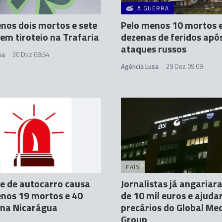
A GUERRA
nos dois mortos e sete
Pelo menos 10 mortos 
 em tiroteio na Trafaria
dezenas de feridos apó
ataques russos
sa
30 Dez 08:54
Agência Lusa
29 Dez 09:09
PAÍS
e de autocarro causa
Jornalistas já angaria
nos 19 mortos e 40
de 10 mil euros e ajud
 na Nicarágua
precários do Global Me
Group