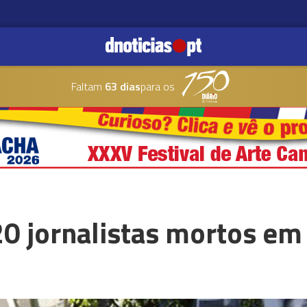
Faltam
63 dias
para os
0 jornalistas mortos em