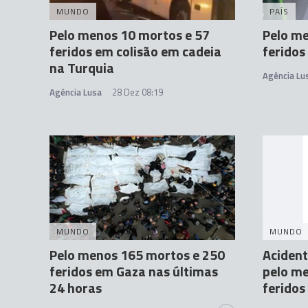
MUNDO
PAÍS
Pelo menos 10 mortos e 57
Pelo me
feridos em colisão em cadeia
feridos
na Turquia
Agência Lu
Agência Lusa
28 Dez 08:19
MUNDO
MUNDO
Pelo menos 165 mortos e 250
Acident
feridos em Gaza nas últimas
pelo me
24 horas
feridos