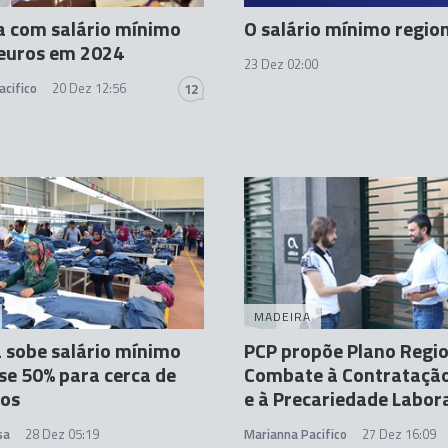
a com salário mínimo
O salário mínimo regio
 euros em 2024
23 Dez 02:00
acifico
20 Dez 12:56
12
MADEIRA
 sobe salário mínimo
PCP propõe Plano Regio
e 50% para cerca de
Combate à Contratação 
ros
e à Precariedade Labor
sa
28 Dez 05:19
Marianna Pacifico
27 Dez 16:09