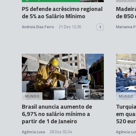
PS defende acréscimo regional
Madeir
de 5% ao Salário Mínimo
de 850
Andreia Dias Ferro
21 Dez 12:36
Marianna P
1
MUNDO
MUNDO
Brasil anuncia aumento de
Turquia
6,97% no salário mínimo a
em quas
partir de 1 de Janeiro
520 eu
Agência Lusa
28 Dez 02:34
Agência Lu