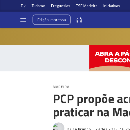
D7
Turismo
Freguesias
TSF Madeira
Iniciativas
Edição
Impressa
MADEIRA
PCP propõe ac
praticar na Ma
Erica Franco
29 dez 2023
16:26