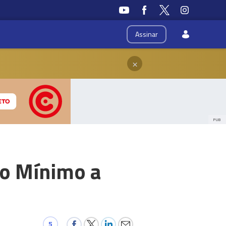
Assinar
×
PUB
io Mínimo a
5