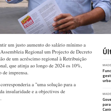
ntir um justo aumento do salário mínimo a
Úl
a Assembleia Regional um Projecto de Decreto
ção de um acréscimo regional à Retribuição
al, que atinja ao longo de 2024 os 10%,
MADE
Func
o de imprensa.
gest
urba
 corresponderia a "uma solução para a
a insularidade e a objectivos de
MADE
.
Gove
para
Cani