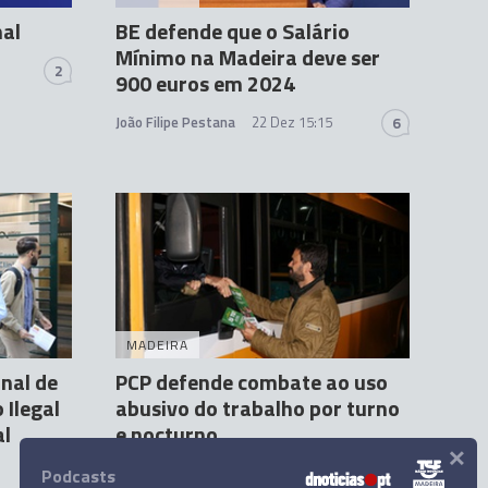
nal
BE defende que o Salário
Mínimo na Madeira deve ser
2
900 euros em 2024
João Filipe Pestana
22 Dez 15:15
6
MADEIRA
nal de
PCP defende combate ao uso
Ilegal
abusivo do trabalho por turno
al
e nocturno
×
Erica Franco
28 Dez 16:39
Podcasts