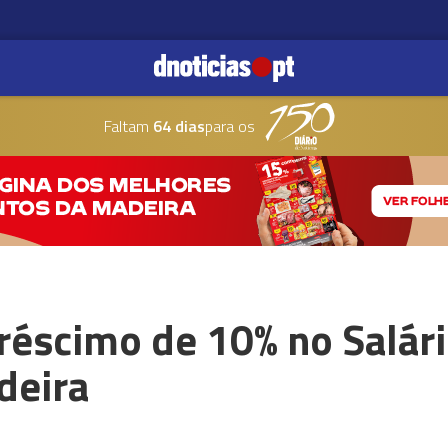
Faltam
64 dias
para os
réscimo de 10% no Salár
deira