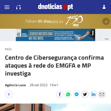
×
Faltam
65 dias
para os
PUB
PAÍS
Centro de Cibersegurança confirma
ataques à rede do EMGFA e MP
investiga
Agência Lusa
28 set 2022
19:41
0