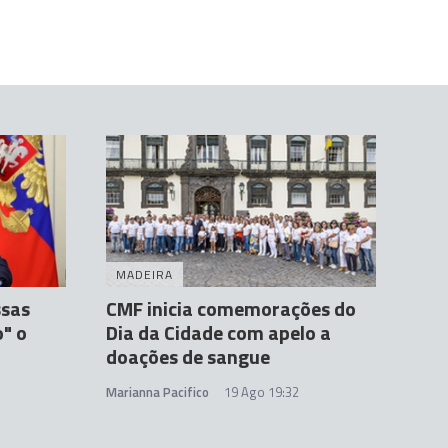
MADEIRA
ssas
CMF inicia comemorações do
o" o
Dia da Cidade com apelo a
doações de sangue
Marianna Pacifico
19 Ago 19:32