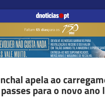
Faltam
65 dias
para os
unchal apela ao carrega
passes para o novo ano l