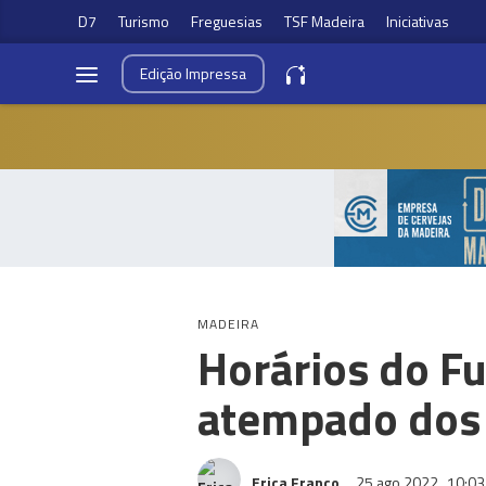
D7
Turismo
Freguesias
TSF Madeira
Iniciativas
Edição
Impressa
MADEIRA
Horários do F
atempado dos 
Erica Franco
25 ago 2022
10:03