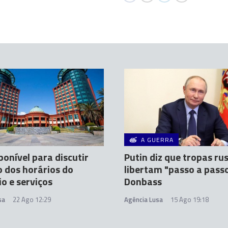
A GUERRA
ponível para discutir
Putin diz que tropas ru
 dos horários do
libertam "passo a pass
o e serviços
Donbass
sa
22 Ago 12:29
Agência Lusa
15 Ago 19:18