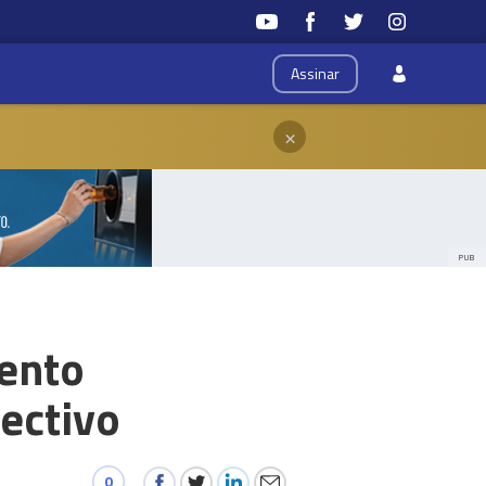
Assinar
×
PUB
mento
ectivo
0