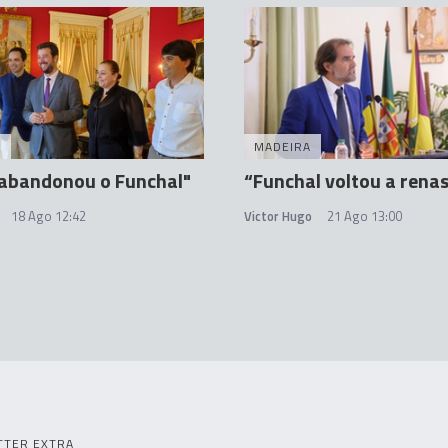
A
MADEIRA
 abandonou o Funchal"
“Funchal voltou a rena
18 Ago 12:42
Victor Hugo
21 Ago 13:00
TTER EXTRA