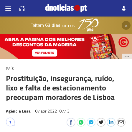
×
Faltam
63 dias
para os
PUB
PAÍS
Prostituição, insegurança, ruído,
lixo e falta de estacionamento
preocupam moradores de Lisboa
Agência Lusa
07 abr 2022
07:13
1