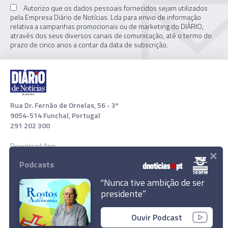
Autorizo que os dados pessoais fornecidos sejam utilizados
pela Empresa Diário de Notícias. Lda para envio de informação
relativa a campanhas promocionais ou de marketing do DIÁRIO,
através dos seus diversos canais de comunicação, até o termo do
prazo de cinco anos a contar da data de subscrição.
Rua Dr. Fernão de Ornelas, 56 - 3º
9054-514 Funchal, Portugal
291 202 300
Download App
×
Podcasts
"Nunca tive ambição de ser
presidente”
Aumento dos preços e inflacção preocupam
mais de metade dos portugueses
Ouvir Podcast
© 2022 Empresa Diário de Notícias, Lda. Todos os direitos
reservados.