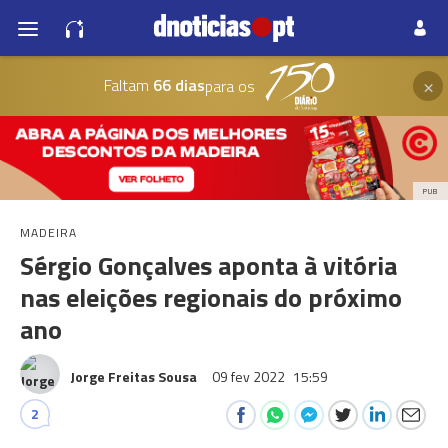
×
Faltam
66 dias
para os
PUB
MADEIRA
Sérgio Gonçalves aponta à vitória
nas eleições regionais do próximo
ano
Jorge Freitas Sousa
09 fev 2022
15:59
2