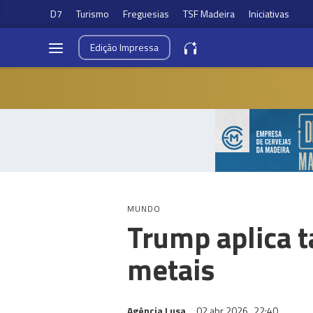
D7
Turismo
Freguesias
TSF Madeira
Iniciativas
Edição
Impressa
MUNDO
Trump aplica 
metais
Agência Lusa
02 abr 2026
22:40