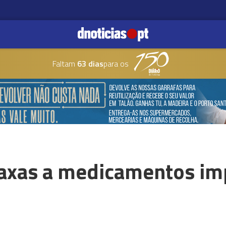
Faltam
63 dias
para os
taxas a medicamentos im