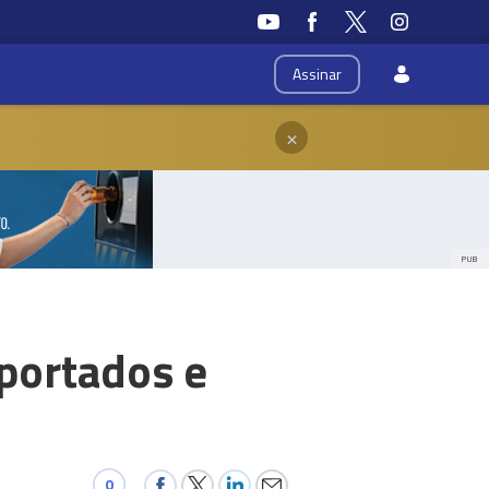
Assinar
×
PUB
portados e
0