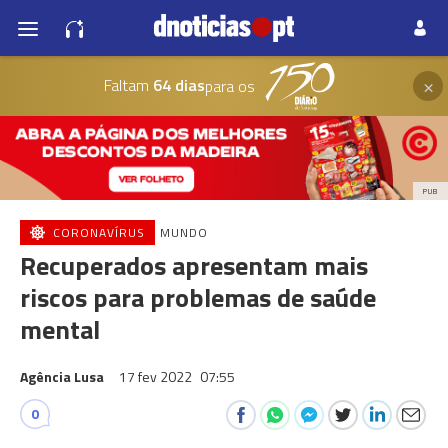
×
Faltam
64 dias
para os
PUB
CORONAVÍRUS
MUNDO
Recuperados apresentam mais
riscos para problemas de saúde
mental
Agência Lusa
17 fev 2022
07:55
0