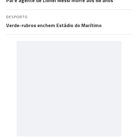
Pai e agente de Lionel Messi morre aos 68 anos
DESPORTO
Verde-rubros enchem Estádio do Marítimo