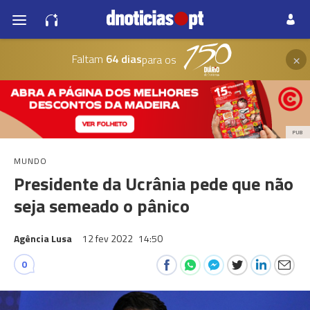
×
Faltam
64 dias
para os
PUB
MUNDO
Presidente da Ucrânia pede que não
seja semeado o pânico
Agência Lusa
12 fev 2022
14:50
0