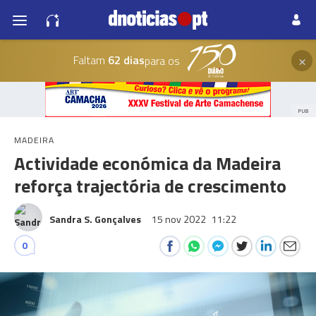
×
Faltam
62 dias
para os
PUB
MADEIRA
Actividade económica da Madeira
reforça trajectória de crescimento
Sandra S. Gonçalves
15 nov 2022
11:22
0