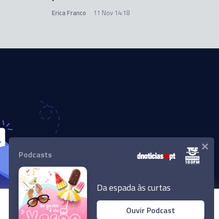
Erica Franco
11 Nov 14:18
×
Podcasts
Da espada às curtas
Ouvir Podcast