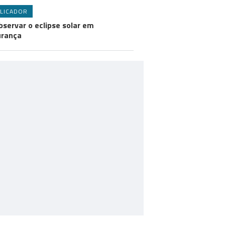
LICADOR
bservar o eclipse solar em
urança