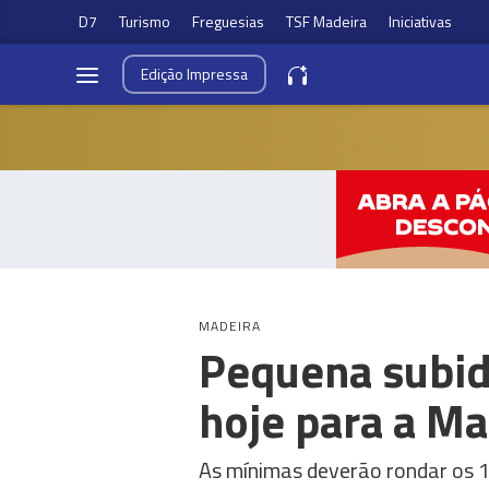
D7
Turismo
Freguesias
TSF Madeira
Iniciativas
Edição
Impressa
MADEIRA
Pequena subid
hoje para a Ma
As mínimas deverão rondar os 1