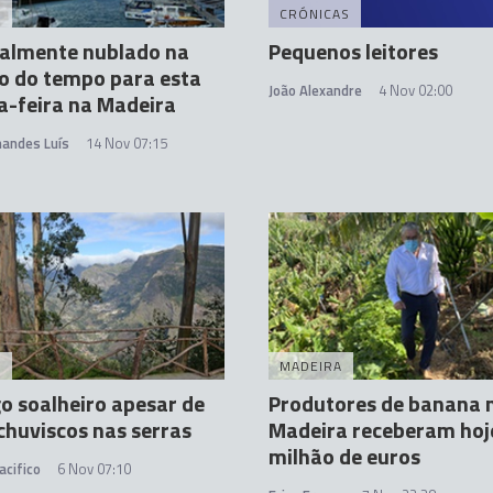
A
CRÓNICAS
ralmente nublado na
Pequenos leitores
o do tempo para esta
João Alexandre
4 Nov 02:00
-feira na Madeira
nandes Luís
14 Nov 07:15
A
MADEIRA
 soalheiro apesar de
Produtores de banana 
chuviscos nas serras
Madeira receberam hoj
milhão de euros
acifico
6 Nov 07:10