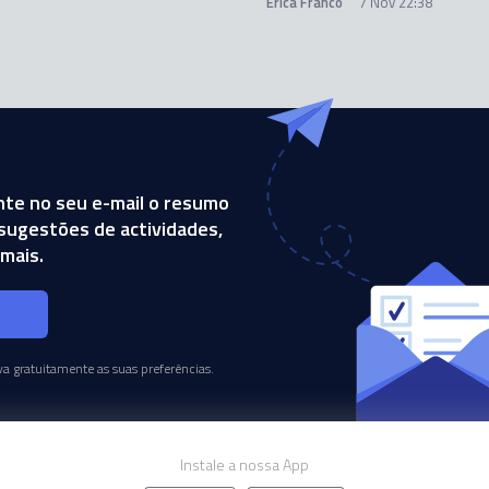
Erica Franco
7 Nov 22:38
te no seu e-mail o resumo
, sugestões de actividades,
mais.
s
a gratuitamente as suas preferências.
Instale a nossa App