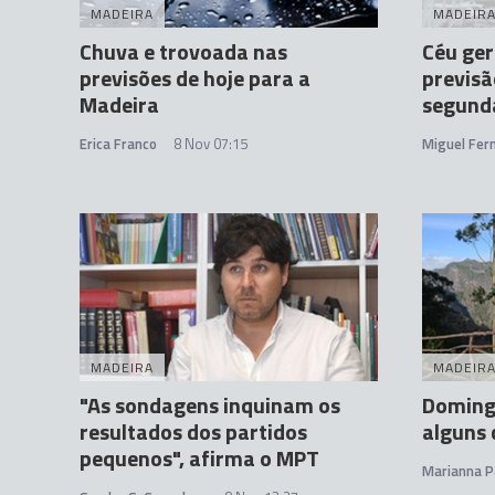
MADEIRA
MADEIR
Chuva e trovoada nas
Céu ge
previsões de hoje para a
previsã
Madeira
segunda
Erica Franco
8 Nov 07:15
Miguel Fer
MADEIRA
MADEIR
"As sondagens inquinam os
Domingo
resultados dos partidos
alguns 
pequenos", afirma o MPT
Marianna P