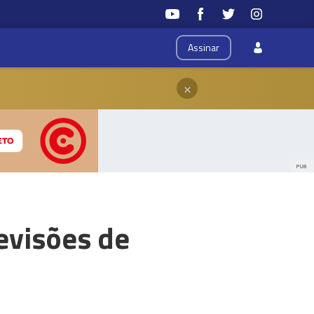
Assinar
×
PUB
evisões de