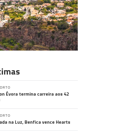
timas
PORTO
on Évora termina carreira aos 42
s
PORTO
ada na Luz, Benfica vence Hearts