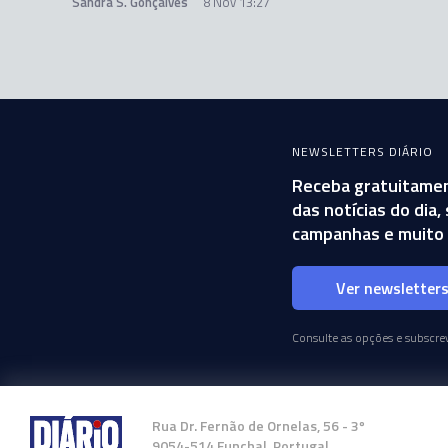
Sandra S. Gonçalves
8 Nov 13:27
NEWSLETTERS DIÁRIO
Receba gratuitamen
das notícias do dia
campanhas e muito 
Ver newsletter
Consulte as opções e subscrev
Rua Dr. Fernão de Ornelas, 56 - 3º
9054-514 Funchal, Portugal