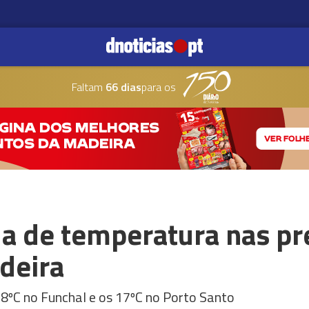
Faltam
66 dias
para os
a de temperatura nas pr
deira
8ºC no Funchal e os 17ºC no Porto Santo