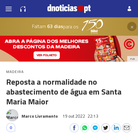
×
Faltam
63 dias
para os
PUB
MADEIRA
Reposta a normalidade no
abastecimento de água em Santa
Maria Maior
Marco Livramento
19 out 2022
22:13
0