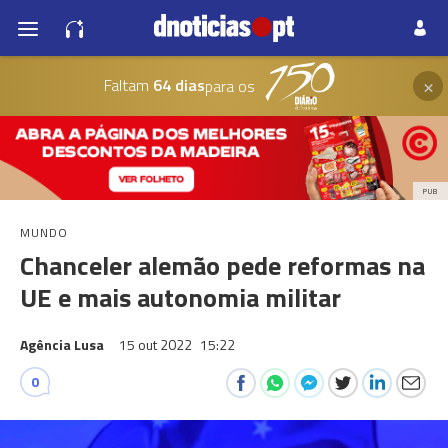
×
Faltam
64 dias
para os
PUB
MUNDO
Chanceler alemão pede reformas na
UE e mais autonomia militar
Agência Lusa
15 out 2022
15:22
0