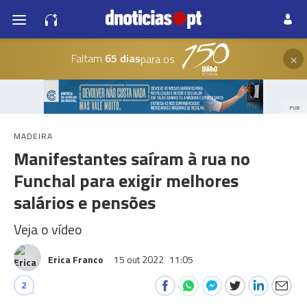
×
Faltam
65 dias
para os
PUB
MADEIRA
Manifestantes saíram à rua no
Funchal para exigir melhores
salários e pensões
Veja o vídeo
Erica Franco
15 out 2022
11:05
2