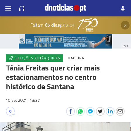
×
Faltam
65 dias
para os
PUB
ELEIÇÕES AUTÁRQUICAS
MADEIRA
Tânia Freitas quer criar mais
estacionamentos no centro
histórico de Santana
15 set 2021
13:37
0