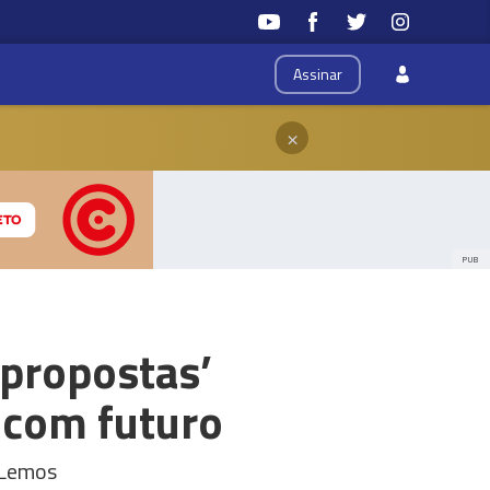
Assinar
×
PUB
‘propostas’
 com futuro
 Lemos