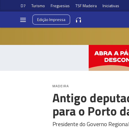
D7
Turismo
Freguesias
TSF Madeira
Iniciativas
Edição
Impressa
MADEIRA
Antigo deputa
para o Porto d
Presidente do Governo Regional