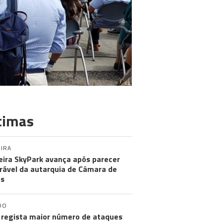
timas
IRA
ira SkyPark avança após parecer
rável da autarquia de Câmara de
os
DO
regista maior número de ataques