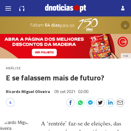
×
Faltam
64 dias
para os
PUB
ANÁLISE
E se falassem mais de futuro?
Ricardo Miguel Oliveira
05 set 2021
02:00
4
A ‘rentrée’ faz-se de eleições, das