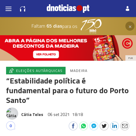
×
Faltam
65 dias
para os
PUB
ELEIÇÕES AUTÁRQUICAS
MADEIRA
“Estabilidade política é
fundamental para o futuro do Porto
Santo”
Cátia Teles
06 set 2021
18:18
0