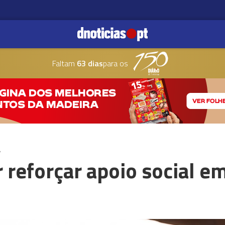
Faltam
63 dias
para os
A
 reforçar apoio social e