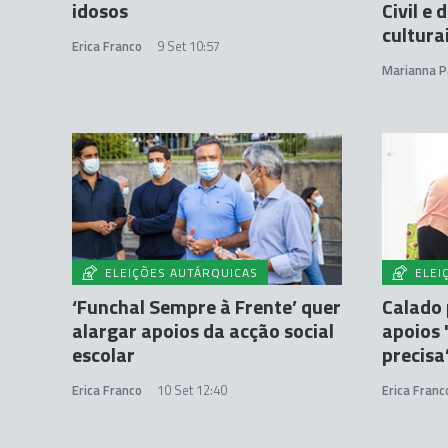
idosos
Civil e
cultura
Erica Franco
9 Set 10:57
Marianna P
ELEIÇÕES AUTÁRQUICAS
ELEI
‘Funchal Sempre à Frente’ quer
Calado 
alargar apoios da acção social
apoios
escolar
precisa
Erica Franco
10 Set 12:40
Erica Franc