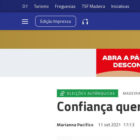
D7
Turismo
Freguesias
TSF Madeira
Iniciativas
Edição
Impressa
ELEIÇÕES AUTÁRQUICAS
MADEIR
Confiança quer
Marianna Pacifico
11 set 2021
17:13