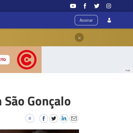
Assinar
×
PUB
m São Gonçalo
0