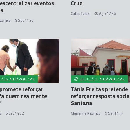
 descentralizar eventos
Cruz
is
Cátia Teles
30 Ago 17:36
acifico
8 Set 11:35
ÇÕES AUTÁRQUICAS
ELEIÇÕES AUTÁRQUICAS
promete reforçar
Tânia Freitas pretende
 "a quem realmente
reforçar resposta socia
”
Santana
o
5 Set 14:32
Marianna Pacifico
9 Set 14:47