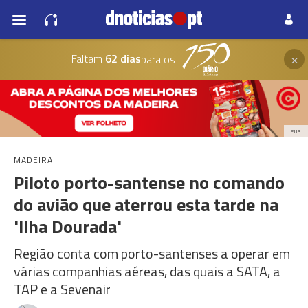
×
Faltam
62 dias
para os
PUB
MADEIRA
Piloto porto-santense no comando
do avião que aterrou esta tarde na
'Ilha Dourada'
Região conta com porto-santenses a operar em
várias companhias aéreas, das quais a SATA, a
TAP e a Sevenair