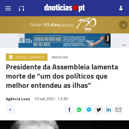
×
Faltam
63 dias
para os
PUB
JORGE SAMPAIO
MADEIRA
Presidente da Assembleia lamenta
morte de “um dos políticos que
melhor entendeu as ilhas”
Agência Lusa
10 set 2021
13:30
0