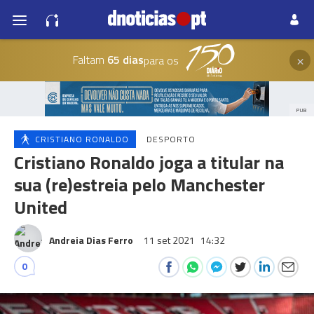
×
Faltam
65 dias
para os
PUB
CRISTIANO RONALDO
DESPORTO
Cristiano Ronaldo joga a titular na
sua (re)estreia pelo Manchester
United
Andreia Dias Ferro
11 set 2021
14:32
0