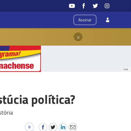
Assinar
×
PUB
túcia política?
stória
0