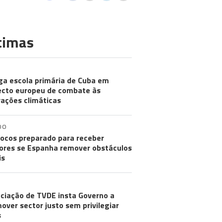
timas
ga escola primária de Cuba em
ecto europeu de combate às
rações climáticas
DO
ocos preparado para receber
res se Espanha remover obstáculos
is
ciação de TVDE insta Governo a
over sector justo sem privilegiar
s