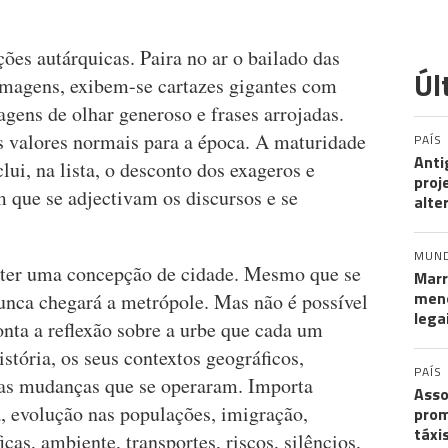
ições autárquicas. Paira no ar o bailado das
Úl
 imagens, exibem-se cartazes gigantes com
agens de olhar generoso e frases arrojadas.
s valores normais para a época. A maturidade
PAÍS
Anti
lui, na lista, o desconto dos exageros e
proj
 que se adjectivam os discursos e se
alte
MUN
o ter uma concepção de cidade. Mesmo que se
Marr
meno
unca chegará a metrópole. Mas não é possível
lega
onta a reflexão sobre a urbe que cada um
stória, os seus contextos geográficos,
PAÍS
, as mudanças que se operaram. Importa
Asso
, evolução nas populações, imigração,
prom
táxi
as, ambiente, transportes, riscos, silêncios,