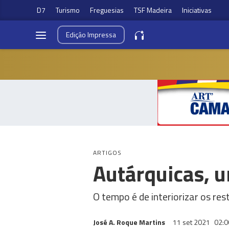
D7
Turismo
Freguesias
TSF Madeira
Iniciativas
Edição
Impressa
ARTIGOS
Autárquicas, u
O tempo é de interiorizar os res
José A. Roque Martins
11 set 2021
02:0