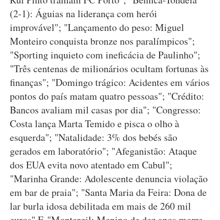
(2-1): Águias na liderança com herói
improvável"; "Lançamento do peso: Miguel
Monteiro conquista bronze nos paralímpicos";
"Sporting inquieto com ineficácia de Paulinho";
"Três centenas de milionários ocultam fortunas às
finanças"; "Domingo trágico: Acidentes em vários
pontos do país matam quatro pessoas"; "Crédito:
Bancos avaliam mil casas por dia"; "Congresso:
Costa lança Marta Temido e pisca o olho à
esquerda"; "Natalidade: 3% dos bebés são
gerados em laboratório"; "Afeganistão: Ataque
dos EUA evita novo atentado em Cabul";
"Marinha Grande: Adolescente denuncia violação
em bar de praia"; "Santa Maria da Feira: Dona de
lar burla idosa debilitada em mais de 260 mil
euros" E "Montargil: Menino de dez anos morre