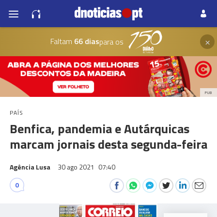
×
Faltam
66 dias
para os
PUB
PAÍS
Benfica, pandemia e Autárquicas
marcam jornais desta segunda-feira
Agência Lusa
30 ago 2021
07:40
0