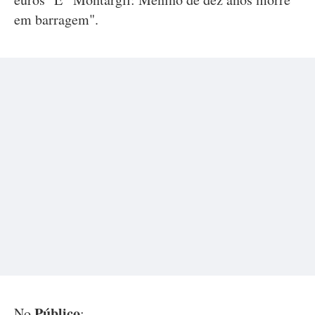
em barragem".
Público
No
: