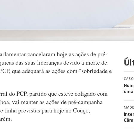
arlamentar cancelaram hoje as ações de pré-
Úl
quicas das suas lideranças devido à morte de
PCP, que adequará as ações com "sobriedade e
CASO
Home
uma
eral do PCP, partido que esteve coligado com
boa, vai manter as ações de pré-campanha
MADE
 tinha previstas para hoje no Couço,
Inte
arém.
Câma