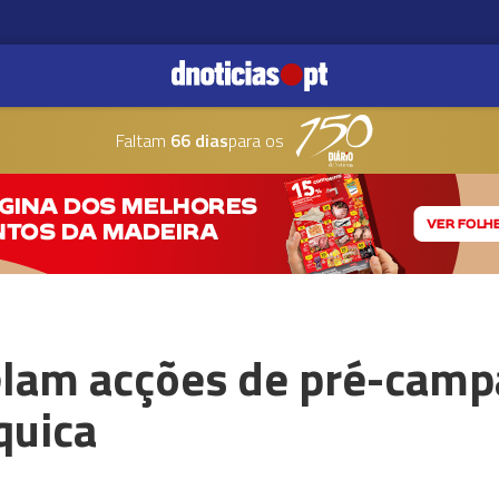
Faltam
66 dias
para os
elam acções de pré-camp
quica