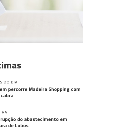
timas
S DO DIA
m percorre Madeira Shopping com
 cabra
IRA
rrupção do abastecimento em
ra de Lobos