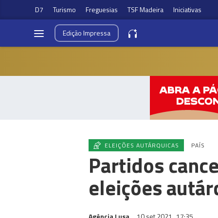
D7
Turismo
Freguesias
TSF Madeira
Iniciativas
Edição
Impressa
ELEIÇÕES AUTÁRQUICAS
PAÍS
Partidos canc
eleições autár
Agência Lusa
10 set 2021
17:35