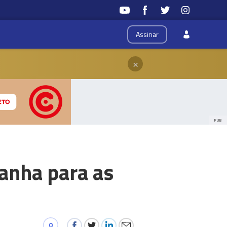
Assinar
×
PUB
anha para as
0