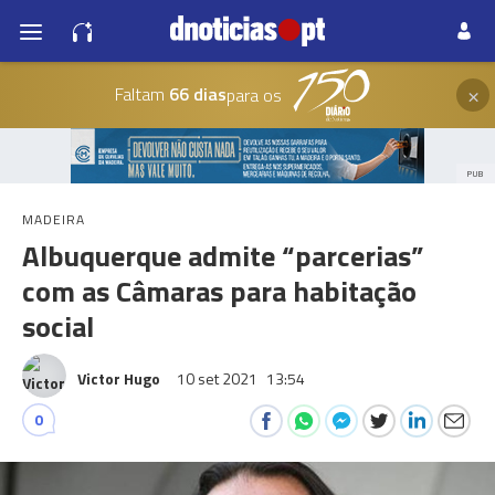
×
Faltam
66 dias
para os
PUB
MADEIRA
Albuquerque admite “parcerias”
com as Câmaras para habitação
social
Victor Hugo
10 set 2021
13:54
0