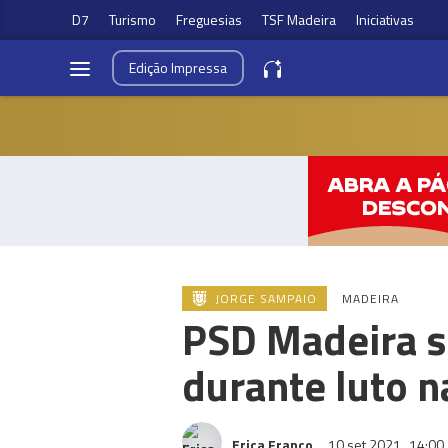
D7
Turismo
Freguesias
TSF Madeira
Iniciativas
Edição
Impressa
JORGE SAMPAIO
MADEIRA
PSD Madeira s
durante luto n
Erica Franco
10 set 2021
14:00