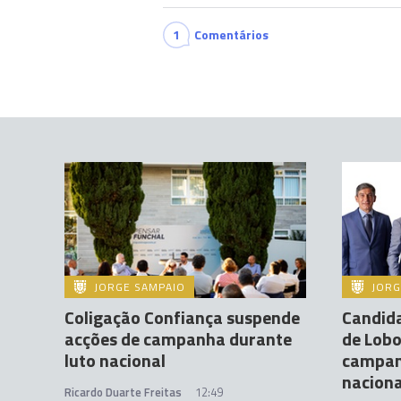
1
Comentários
JORGE SAMPAIO
JORG
Coligação Confiança suspende
Candid
acções de campanha durante
de Lobo
luto nacional
campan
naciona
Ricardo Duarte Freitas
12:49