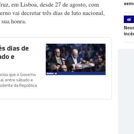
seme
Cruz, em Lisboa, desde 27 de agosto, com
erno vai decretar três dias de luto nacional,
 sua honra.
Novo
incê
ês dias de
ado e
unciou que o Governo
nal, entre sábado e
sidente da República