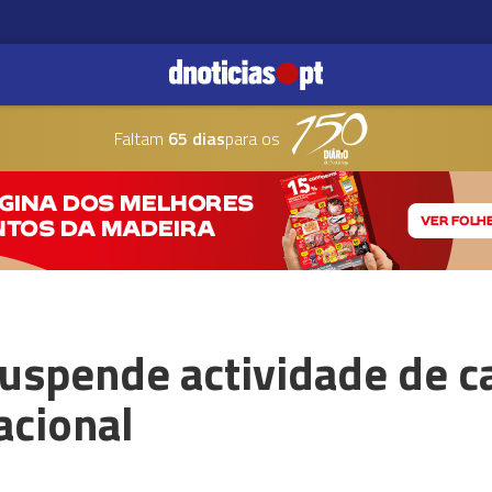
Faltam
65 dias
para os
uspende actividade de 
acional