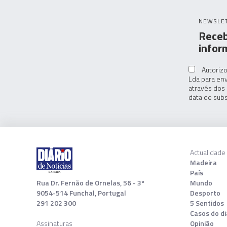
NEWSLE
Receb
infor
Autorizo
Lda para env
através dos 
data de subs
Actualidade
Madeira
País
Rua Dr. Fernão de Ornelas, 56 - 3º
Mundo
9054-514 Funchal, Portugal
Desporto
291 202 300
5 Sentidos
Casos do di
Assinaturas
Opinião