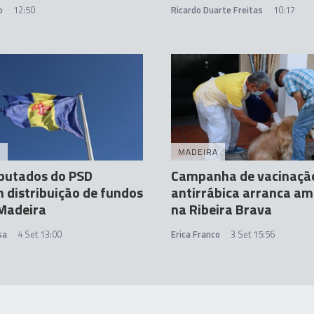
o
12:50
Ricardo Duarte Freitas
10:17
A
MADEIRA
putados do PSD
Campanha de vacinaçã
m distribuição de fundos
antirrábica arranca a
Madeira
na Ribeira Brava
sa
4 Set 13:00
Erica Franco
3 Set 15:56