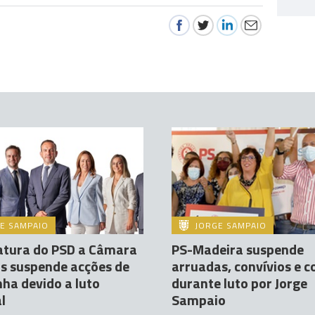
E SAMPAIO
JORGE SAMPAIO
atura do PSD a Câmara
PS-Madeira suspende
s suspende acções de
arruadas, convívios e c
ha devido a luto
durante luto por Jorge
l
Sampaio