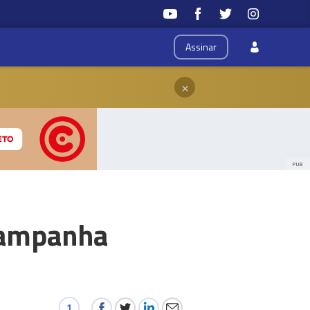
Assinar
×
PUB
campanha
1