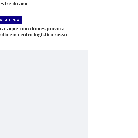
stre do ano
A GUERRA
 ataque com drones provoca
ndio em centro logístico russo