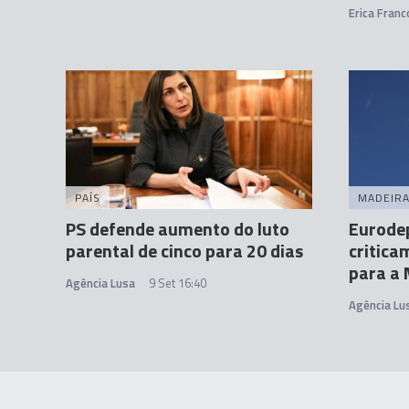
Erica Franc
PAÍS
MADEIR
PS defende aumento do luto
Eurode
parental de cinco para 20 dias
critica
para a 
Agência Lusa
9 Set 16:40
Agência Lu