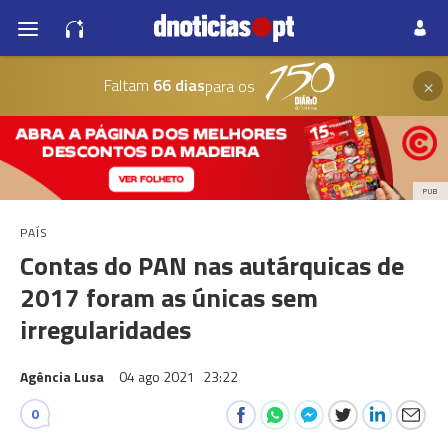
×
Faltam
66 dias
para os
PUB
PAÍS
Contas do PAN nas autárquicas de
2017 foram as únicas sem
irregularidades
Agência Lusa
04 ago 2021
23:22
0