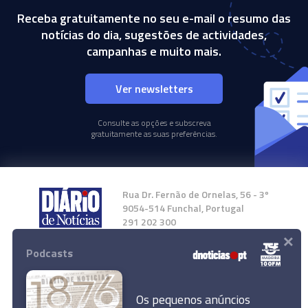
Receba gratuitamente no seu e-mail o resumo das
notícias do dia, sugestões de actividades,
campanhas e muito mais.
Ver newsletters
Consulte as opções e subscreva
gratuitamente as suas preferências.
Rua Dr. Fernão de Ornelas, 56 - 3º
9054-514 Funchal, Portugal
291 202 300
×
Podcasts
Instale a nossa App
Os pequenos anúncios