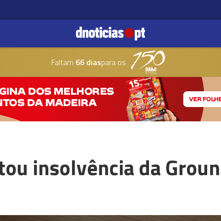
Faltam
66 dias
para os
tou insolvência da Grou