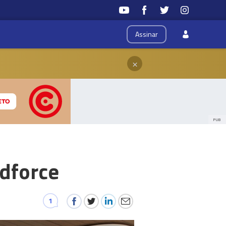
Assinar
×
PUB
ndforce
1