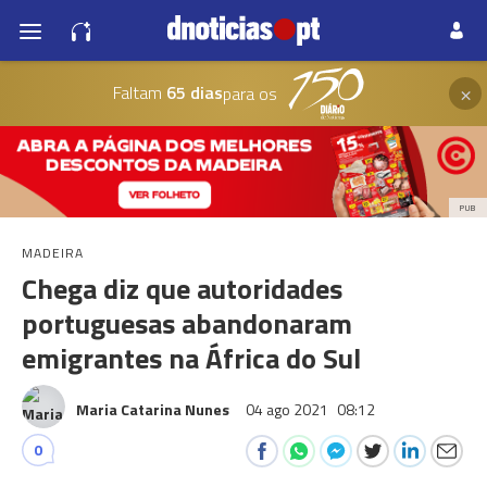
×
Faltam
65 dias
para os
PUB
MADEIRA
Chega diz que autoridades
portuguesas abandonaram
emigrantes na África do Sul
Maria Catarina Nunes
04 ago 2021
08:12
0