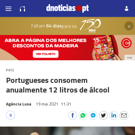
×
Faltam
64 dias
para os
PUB
PAÍS
Portugueses consomem
anualmente 12 litros de álcool
Agência Lusa
19 mai 2021
11:31
0