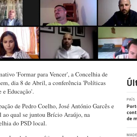
ativo 'Formar para Vencer', a Concelhia de
Úl
, dia 8 de Abril, a conferência 'Políticas
 e Educação'.
PAÍS
pação de Pedro Coelho, José António Garcês e
Port
cont
 ao qual se juntou Brício Araújo, na
de m
elhia do PSD local.
MADE