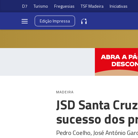
D7
Turismo
Freguesias
TSF Madeira
Iniciativas
Edição
Impressa
MADEIRA
JSD Santa Cruz
sucesso dos pr
Pedro Coelho, José António Garc