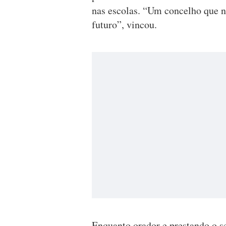
nas escolas. “Um concelho que n
futuro”, vincou.
Enquanto orador e prestando o s