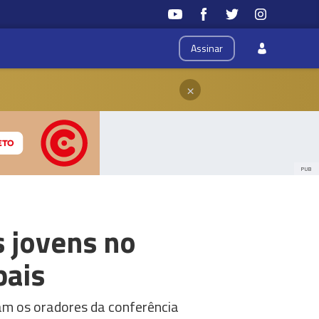
Assinar
×
PUB
s jovens no
pais
ram os oradores da conferência