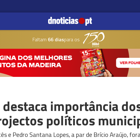
Faltam
66 dias
para os
 destaca importância do
ojectos políticos munici
ês e Pedro Santana Lopes, a par de Brício Araújo, fo