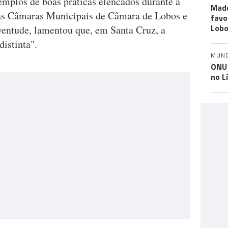
emplos de boas práticas elencados durante a
Made
das Câmaras Municipais de Câmara de Lobos e
favo
Lob
uventude, lamentou que, em Santa Cruz, a
distinta".
MUN
ONU 
no L