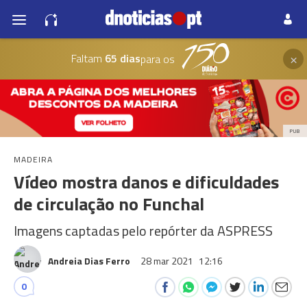
×
Faltam
65 dias
para os
PUB
MADEIRA
Vídeo mostra danos e dificuldades
de circulação no Funchal
Imagens captadas pelo repórter da ASPRESS
Andreia Dias Ferro
28 mar 2021
12:16
0