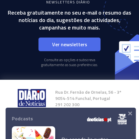
NEWSLETTERS DIÁRIO
Receba gratuitamente no seu e-mail o resumo das
notícias do dia, sugestões de actividades,
campanhas e muito mais.
Ver newsletters
Consulte as opções e subscreva
gratuitamente as suas preferências.
Rua Dr. Fernão de Ornelas, 56 - 3º
9054-514 Funchal, Portugal
291 202 300
×
Podcasts
Instale a nossa App