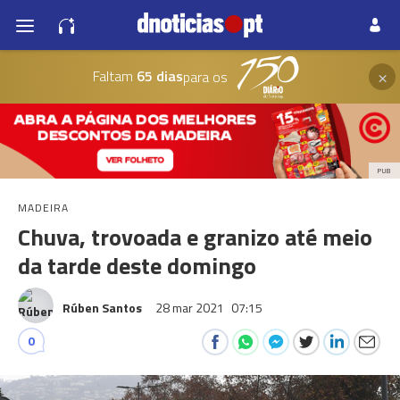
×
Faltam
65 dias
para os
PUB
MADEIRA
Chuva, trovoada e granizo até meio
da tarde deste domingo
Rúben Santos
28 mar 2021
07:15
0