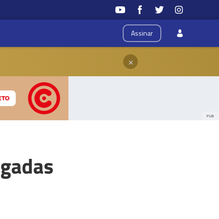
Assinar
×
PUB
ogadas