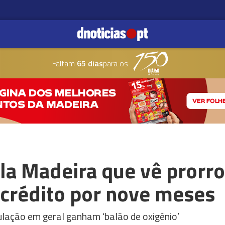
Faltam
65 dias
para os
la Madeira que vê prorr
 crédito por nove meses
lação em geral ganham ‘balão de oxigénio’