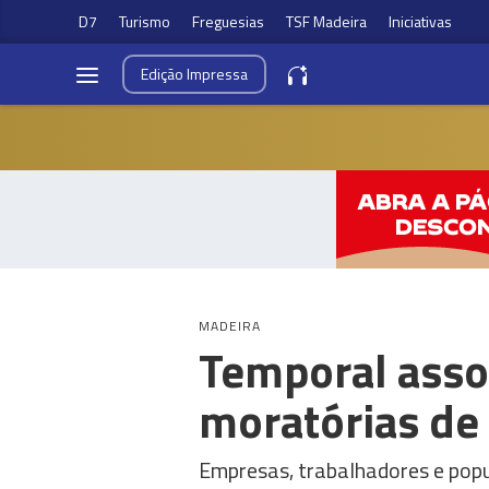
D7
Turismo
Freguesias
TSF Madeira
Iniciativas
Edição
Impressa
MADEIRA
Temporal asso
moratórias de
Empresas, trabalhadores e popu