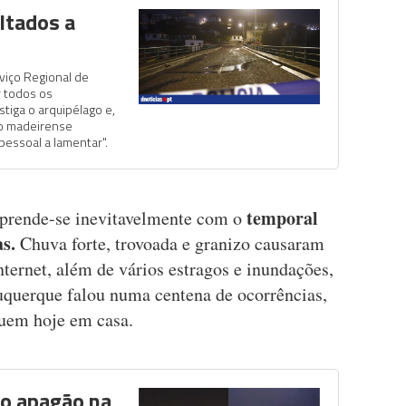
ltados a
viço Regional de
r todos os
iga o arquipélago e,
vo madeirense
essoal a lamentar".
temporal
 prende-se inevitavelmente com o
s.
Chuva forte, trovoada e granizo causaram
nternet, além de vários estragos e inundações,
querque falou numa centena de ocorrências,
quem hoje em casa.
o apagão na