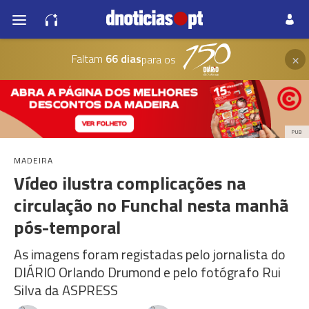
×
Faltam
66 dias
para os
PUB
MADEIRA
Vídeo ilustra complicações na
circulação no Funchal nesta manhã
pós-temporal
As imagens foram registadas pelo jornalista do
DIÁRIO Orlando Drumond e pelo fotógrafo Rui
Silva da ASPRESS