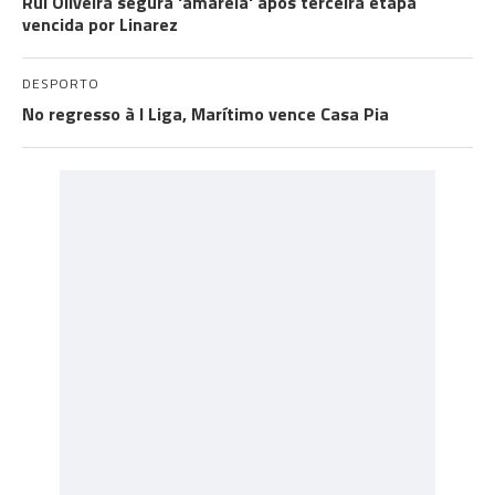
Rui Oliveira segura 'amarela' após terceira etapa
vencida por Linarez
DESPORTO
No regresso à I Liga, Marítimo vence Casa Pia