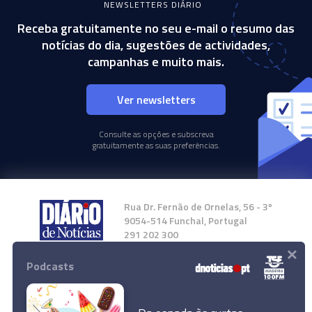
NEWSLETTERS DIÁRIO
Receba gratuitamente no seu e-mail o resumo das
notícias do dia, sugestões de actividades,
campanhas e muito mais.
Ver newsletters
Consulte as opções e subscreva
gratuitamente as suas preferências.
Rua Dr. Fernão de Ornelas, 56 - 3º
9054-514 Funchal, Portugal
291 202 300
×
Podcasts
Instale a nossa App