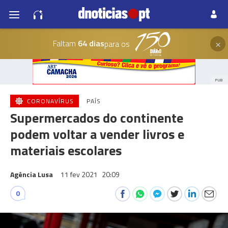
×
Faltam
64 dias
para os
PUB
CORONAVÍRUS
PAÍS
Supermercados do continente
podem voltar a vender livros e
materiais escolares
Agência Lusa
11 fev 2021
20:09
0