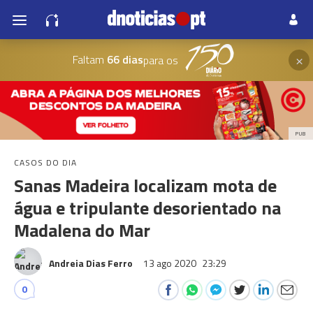
×
Faltam
66 dias
para os
PUB
CASOS DO DIA
Sanas Madeira localizam mota de
água e tripulante desorientado na
Madalena do Mar
Andreia Dias Ferro
13 ago 2020
23:29
0