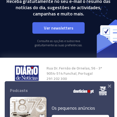
Receba gratuitamente no seu e-mail o resumo das
notícias do dia, sugestões de actividades,
campanhas e muito mais.
Ver newsletters
Consulte as opções e subscreva
gratuitamente as suas preferências.
Rua Dr. Fernão de Ornelas, 56 - 3º
9054-514 Funchal, Portugal
291 202 300
×
Podcasts
Instale a nossa App
Os pequenos anúncios