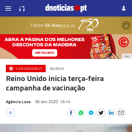
×
Faltam
64 dias
para os
PUB
CORONAVÍRUS
MUNDO
Reino Unido inicia terça-feira
campanha de vacinação
Agência Lusa
06 dez 2020
16:14
0