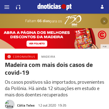
×
Faltam
66 dias
para os
PUB
CORONAVÍRUS
MADEIRA
Madeira com mais dois casos de
covid-19
Os casos positivos são importados, provenientes
da Polónia. Há ainda 12 situações em estudo e
mais dois doentes recuperados
Cátia Teles
12 out 2020
19:35