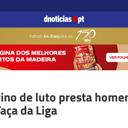
Faltam
64 dias
para os
tino de luto presta hom
aça da Liga