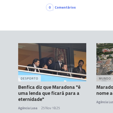
0
Comentários
DESPORTO
MUNDO
Benfica diz que Maradona "é
Maradon
uma lenda que ficará para a
nome ao
eternidade"
Agência Lu
Agência Lusa
25 Nov 18:25