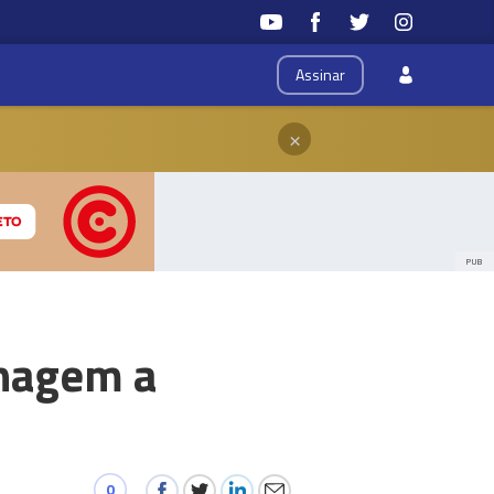
Assinar
×
PUB
enagem a
0