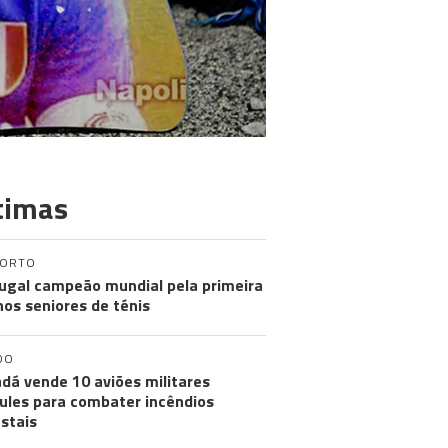
timas
PORTO
ugal campeão mundial pela primeira
nos seniores de ténis
DO
dá vende 10 aviões militares
ules para combater incêndios
estais