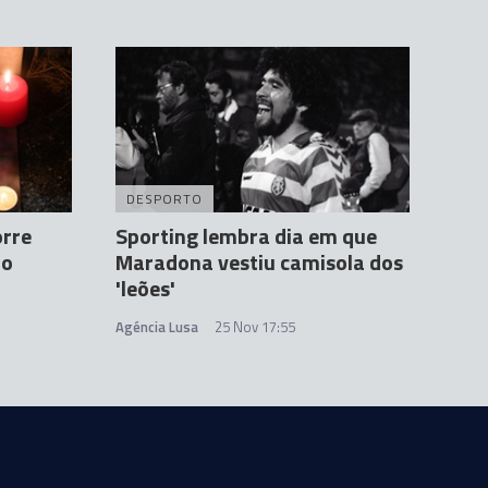
DESPORTO
orre
Sporting lembra dia em que
no
Maradona vestiu camisola dos
'leões'
Agéncia Lusa
25 Nov 17:55