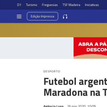
D7
Turismo
Freguesias
TSF Madeira
Iniciativas
Edição
Impressa
DESPORTO
Futebol argen
Maradona na T
Agéncia Lusa
26 nov 2020
10:09