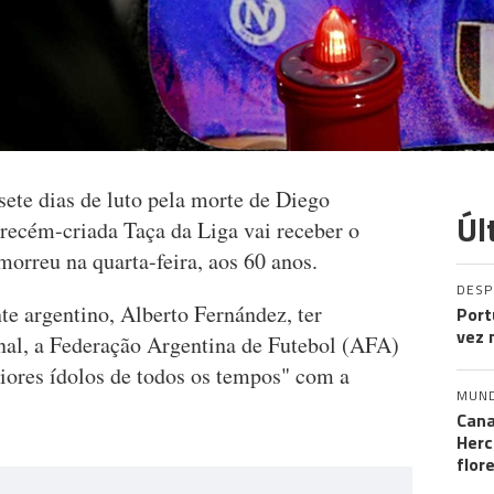
sete dias de luto pela morte de Diego
Úl
ecém-criada Taça da Liga vai receber o
morreu na quarta-feira, aos 60 anos.
DES
e argentino, Alberto Fernández, ter
Port
vez 
onal, a Federação Argentina de Futebol (AFA)
ores ídolos de todos os tempos" com a
MUN
Cana
Herc
flor