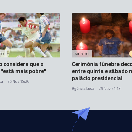
TO
MUNDO
o considera que o
Cerimónia fúnebre dec
 "está mais pobre"
entre quinta e sábado 
palácio presidencial
sa
25 Nov 18:26
Agência Lusa
25 Nov 21:13