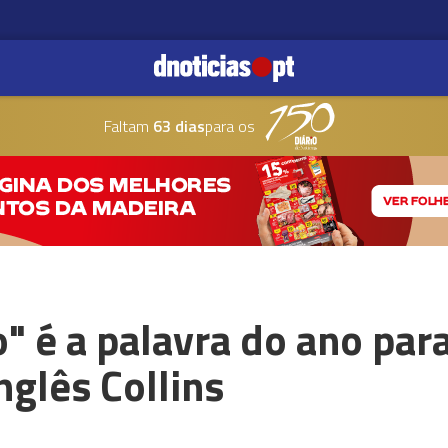
Faltam
63 dias
para os
 é a palavra do ano para
nglês Collins