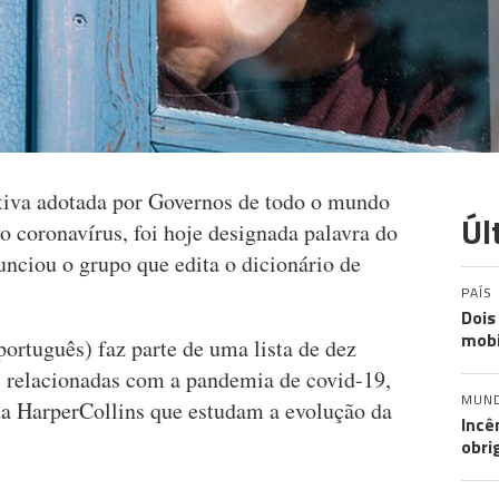
tiva adotada por Governos de todo o mundo
Úl
o coronavírus, foi hoje designada palavra do
nciou o grupo que edita o dicionário de
PAÍS
Dois
mobi
rtuguês) faz parte de uma lista de dez
is relacionadas com a pandemia de covid-19,
MUN
 da HarperCollins que estudam a evolução da
Incê
obri