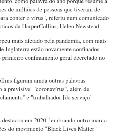
ento' como palavra do ano porque resume a
res de milhões de pessoas que tiveram de
 para conter o vírus", referiu num comunicado
ísticos da HarperCollins, Helen Newstead.
ropeu mais afetado pela pandemia, com mais
de Inglaterra estão novamente confinados
 primeiro confinamento geral decretado no
llins figuram ainda outras palavras
 a previsível "coronavírus", além de
solamento" e "trabalhador [de serviço]
 destacou em 2020, lembrando outro marco
ções do movimento "Black Lives Matter"