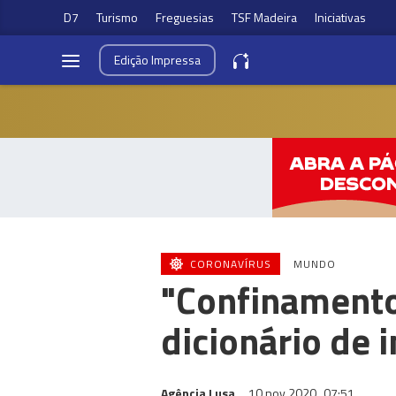
D7
Turismo
Freguesias
TSF Madeira
Iniciativas
Edição
Impressa
CORONAVÍRUS
MUNDO
"Confinamento"
dicionário de i
Agência Lusa
10 nov 2020
07:51