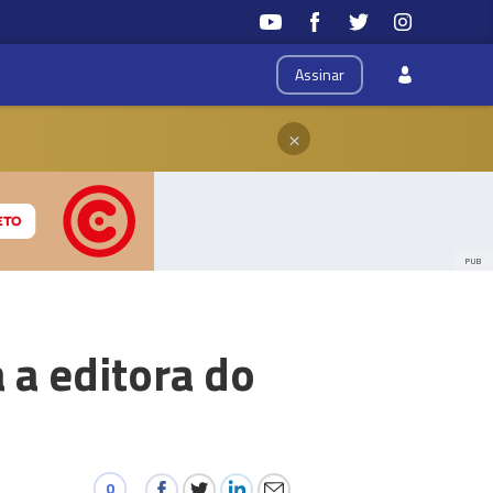
Assinar
×
PUB
 a editora do
0