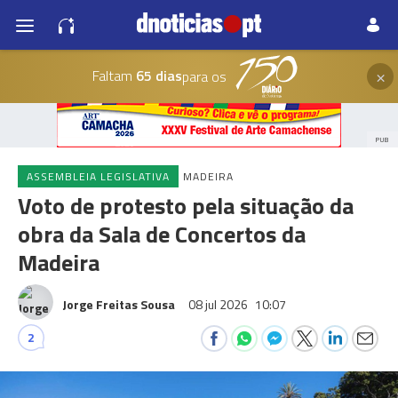
×
Faltam
65 dias
para os
PUB
ASSEMBLEIA LEGISLATIVA
MADEIRA
Voto de protesto pela situação da
obra da Sala de Concertos da
Madeira
Jorge Freitas Sousa
08 jul 2026
10:07
2