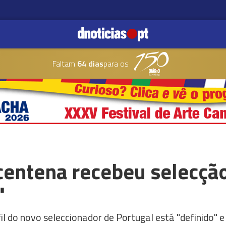
Faltam
64 dias
para os
centena recebeu selecção
"
fil do novo seleccionador de Portugal está "definido"