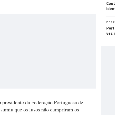
Ceut
iden
DES
Port
vez 
o presidente da Federação Portuguesa de
ssumiu que os lusos não cumpriram os