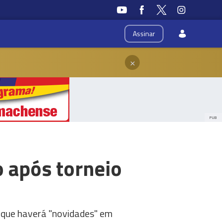
Assinar
×
PUB
 após torneio
 e que haverá "novidades" em