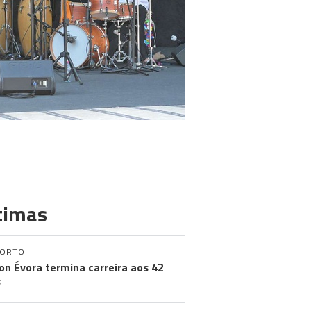
timas
PORTO
on Évora termina carreira aos 42
s