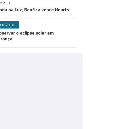
PORTO
ada na Luz, Benfica vence Hearts
LICADOR
bservar o eclipse solar em
urança