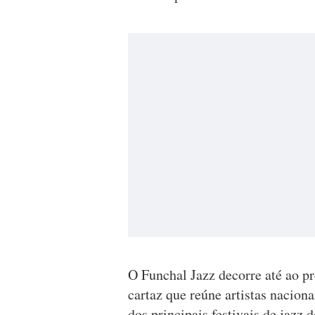
O Funchal Jazz decorre até ao p
cartaz que reúne artistas nacion
dos principais festivais de jazz 