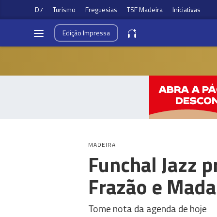
D7
Turismo
Freguesias
TSF Madeira
Iniciativas
Edição
Impressa
MADEIRA
Funchal Jazz 
Frazão e Mada
Tome nota da agenda de hoje