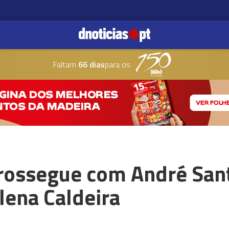
Faltam
66 dias
para os
prossegue com André San
lena Caldeira