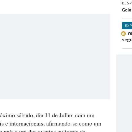
DES
Gole
EXP
O
seg
róximo sábado, dia 11 de Julho, com um
ais e internacionais, afirmando-se como um
do país e um dos eventos culturais de