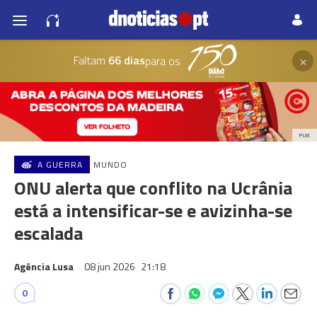
×
Faltam
66 dias
para os
PUB
A GUERRA
MUNDO
ONU alerta que conflito na Ucrânia
está a intensificar-se e avizinha-se
escalada
Agência Lusa
08 jun 2026
21:18
0