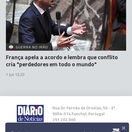
GUERRA NO IRÃO
França apela a acordo e lembra que conflito
cria "perdedores em todo o mundo"
7 Jun 13:20
Rua Dr. Fernão de Ornelas, 56 - 3º
9054-514 Funchal, Portugal
291 202 300
×