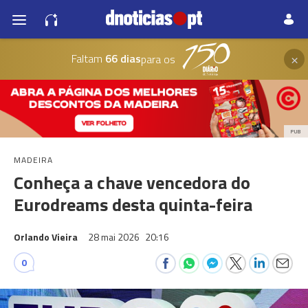
×
Faltam
66 dias
para os
PUB
MADEIRA
Conheça a chave vencedora do
Eurodreams desta quinta-feira
Orlando Vieira
28 mai 2026
20:16
0